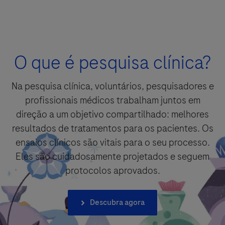
Detalhes da pergunta
O que é pesquisa clínica?
For Visitors from United States, our Privacy Statement can be reviewed
Pergunta
below:
https://www.gene.com/privacy-policy
Na pesquisa clínica, voluntários, pesquisadores e
For Visitors from Canada, our Privacy Statement can be reviewed below:
profissionais médicos trabalham juntos em
http://www.rochecanada.com/en/content/footer-items/privacy.html
By clicking “Accept and Send”, you confirm that you have read and agree to
Roche’s legal and privacy conditions.
direção a um objetivo compartilhado: melhores
resultados de tratamentos para os pacientes. Os
ensaios clínicos são vitais para o seu processo.
Eles são cuidadosamente projetados e seguem
protocolos aprovados.
Aceitar e enviar
Selecione sua opção de contato*
Aceitar e enviar
Descubra agora