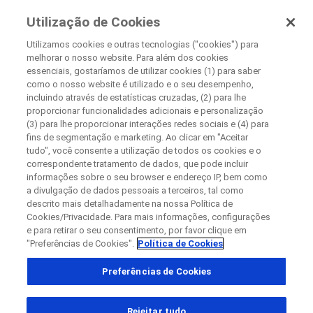
Pesquisa Clínica
Utilização de Cookies
Na Roche
Utilizamos cookies e outras tecnologias ("cookies") para
melhorar o nosso website. Para além dos cookies
Disease Area Overview
essenciais, gostaríamos de utilizar cookies (1) para saber
Fechar
Transtorno Respiratório
como o nosso website é utilizado e o seu desempenho,
incluindo através de estatísticas cruzadas, (2) para lhe
Asma
proporcionar funcionalidades adicionais e personalização
Fechar
Fechar
Fechar
(3) para lhe proporcionar interações redes sociais e (4) para
fins de segmentação e marketing. Ao clicar em "Aceitar
Directly contact the sponsor for questions
tudo", você consente a utilização de todos os cookies e o
correspondente tratamento de dados, que pode incluir
Asma
informações sobre o seu browser e endereço IP, bem como
a divulgação de dados pessoais a terceiros, tal como
Contate a Roche diretamente para dúvidas
Contact the hospital directly
Request a call back
descrito mais detalhadamente na nossa Política de
Cookies/Privacidade. Para mais informações, configurações
Detalhes pessoais
Primeiro nome
e para retirar o seu consentimento, por favor clique em
"Preferências de Cookies".
Política de Cookies
País
Primeiro nome
Preferências de Cookies
, selected
Brasil
Sobrenome
Rejeitar tudo