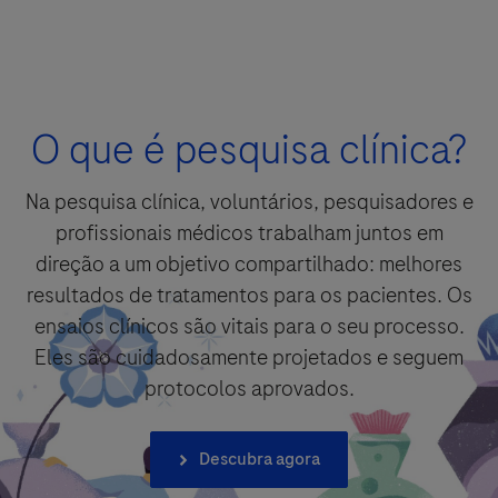
Detalhes da pergunta
O que é pesquisa clínica?
For Visitors from United States, our Privacy Statement can be reviewed
Pergunta
below:
https://www.gene.com/privacy-policy
Na pesquisa clínica, voluntários, pesquisadores e
For Visitors from Canada, our Privacy Statement can be reviewed below:
http://www.rochecanada.com/en/content/footer-items/privacy.html
By clicking “Accept and Send”, you confirm that you have read and agree to
profissionais médicos trabalham juntos em
Roche’s legal and privacy conditions.
direção a um objetivo compartilhado: melhores
resultados de tratamentos para os pacientes. Os
ensaios clínicos são vitais para o seu processo.
Eles são cuidadosamente projetados e seguem
protocolos aprovados.
Aceitar e enviar
Selecione sua opção de contato*
Aceitar e enviar
Descubra agora