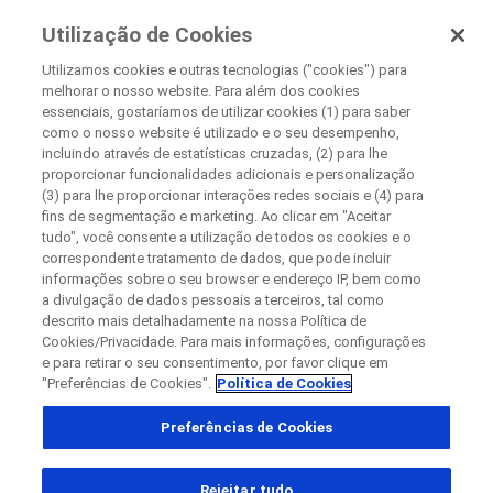
Pesquisa Clínica
Utilização de Cookies
Na Roche
Utilizamos cookies e outras tecnologias ("cookies") para
melhorar o nosso website. Para além dos cookies
Disease Area Overview
essenciais, gostaríamos de utilizar cookies (1) para saber
Fechar
Desordem Metabólica
como o nosso website é utilizado e o seu desempenho,
incluindo através de estatísticas cruzadas, (2) para lhe
proporcionar funcionalidades adicionais e personalização
Fechar
Fechar
Fechar
(3) para lhe proporcionar interações redes sociais e (4) para
fins de segmentação e marketing. Ao clicar em "Aceitar
Directly contact the sponsor for questions
Desordem
tudo", você consente a utilização de todos os cookies e o
correspondente tratamento de dados, que pode incluir
Metabólica
informações sobre o seu browser e endereço IP, bem como
a divulgação de dados pessoais a terceiros, tal como
Contate a Roche diretamente para dúvidas
Contact the hospital directly
Request a call back
descrito mais detalhadamente na nossa Política de
Cookies/Privacidade. Para mais informações, configurações
Detalhes pessoais
Primeiro nome
e para retirar o seu consentimento, por favor clique em
"Preferências de Cookies".
Política de Cookies
País
Primeiro nome
Preferências de Cookies
, selected
Brasil
Sobrenome
Rejeitar tudo