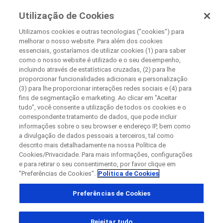
Pesquisa Clínica
Utilização de Cookies
Na Roche
Utilizamos cookies e outras tecnologias ("cookies") para
melhorar o nosso website. Para além dos cookies
+
essenciais, gostaríamos de utilizar cookies (1) para saber
Fechar
como o nosso website é utilizado e o seu desempenho,
−
incluindo através de estatísticas cruzadas, (2) para lhe
proporcionar funcionalidades adicionais e personalização
Fechar
Fechar
Fechar
(3) para lhe proporcionar interações redes sociais e (4) para
fins de segmentação e marketing. Ao clicar em "Aceitar
Directly contact the sponsor for questions
tudo", você consente a utilização de todos os cookies e o
correspondente tratamento de dados, que pode incluir
informações sobre o seu browser e endereço IP, bem como
Encontrar centros médicos participantes
a divulgação de dados pessoais a terceiros, tal como
Contate a Roche diretamente para dúvidas
Contact the hospital directly
Request a call back
descrito mais detalhadamente na nossa Política de
Cookies/Privacidade. Para mais informações, configurações
Detalhes pessoais
Primeiro nome
e para retirar o seu consentimento, por favor clique em
"Preferências de Cookies".
Política de Cookies
País
Primeiro nome
Preferências de Cookies
, selected
Brasil
Sobrenome
Rejeitar tudo