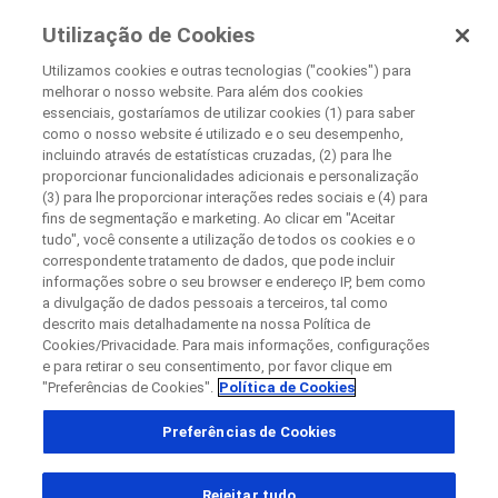
Pesquisa Clínica
Utilização de Cookies
Na Roche
Utilizamos cookies e outras tecnologias ("cookies") para
melhorar o nosso website. Para além dos cookies
+
essenciais, gostaríamos de utilizar cookies (1) para saber
Fechar
como o nosso website é utilizado e o seu desempenho,
−
incluindo através de estatísticas cruzadas, (2) para lhe
proporcionar funcionalidades adicionais e personalização
Fechar
Fechar
Fechar
(3) para lhe proporcionar interações redes sociais e (4) para
fins de segmentação e marketing. Ao clicar em "Aceitar
Directly contact the sponsor for questions
tudo", você consente a utilização de todos os cookies e o
correspondente tratamento de dados, que pode incluir
informações sobre o seu browser e endereço IP, bem como
Encontrar centros médicos participantes
a divulgação de dados pessoais a terceiros, tal como
Contate a Roche diretamente para dúvidas
Contact the hospital directly
Request a call back
descrito mais detalhadamente na nossa Política de
Cookies/Privacidade. Para mais informações, configurações
Detalhes pessoais
Primeiro nome
e para retirar o seu consentimento, por favor clique em
"Preferências de Cookies".
Política de Cookies
País
Primeiro nome
Preferências de Cookies
, selected
Brasil
Sobrenome
Rejeitar tudo