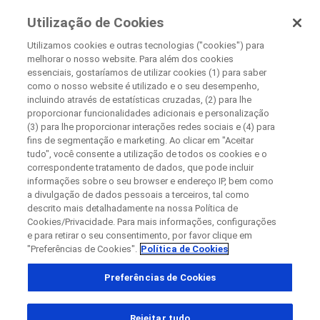
Pesquisa Clínica
Utilização de Cookies
Na Roche
Utilizamos cookies e outras tecnologias ("cookies") para
melhorar o nosso website. Para além dos cookies
Disease Area Overview
essenciais, gostaríamos de utilizar cookies (1) para saber
Fechar
Transtorno Autoimune
como o nosso website é utilizado e o seu desempenho,
incluindo através de estatísticas cruzadas, (2) para lhe
Lúpus Sistêmico Eritematoso
proporcionar funcionalidades adicionais e personalização
Fechar
Fechar
Fechar
(3) para lhe proporcionar interações redes sociais e (4) para
fins de segmentação e marketing. Ao clicar em "Aceitar
Directly contact the sponsor for questions
tudo", você consente a utilização de todos os cookies e o
correspondente tratamento de dados, que pode incluir
Lúpus Sistêmico
informações sobre o seu browser e endereço IP, bem como
a divulgação de dados pessoais a terceiros, tal como
Contate a Roche diretamente para dúvidas
Contact the hospital directly
Request a call back
Eritematoso
descrito mais detalhadamente na nossa Política de
Cookies/Privacidade. Para mais informações, configurações
Detalhes pessoais
Primeiro nome
e para retirar o seu consentimento, por favor clique em
"Preferências de Cookies".
Política de Cookies
País
Primeiro nome
Preferências de Cookies
, selected
Brasil
Sobrenome
Rejeitar tudo