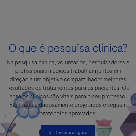
Detalhes da pergunta
For Visitors from United States, our Privacy Statement can be reviewed
Pergunta
below:
O que é pesquisa clínica?
https://www.gene.com/privacy-policy
For Visitors from Canada, our Privacy Statement can be reviewed below:
http://www.rochecanada.com/en/content/footer-items/privacy.html
By clicking “Accept and Send”, you confirm that you have read and agree to
Na pesquisa clínica, voluntários, pesquisadores e
Roche’s legal and privacy conditions.
profissionais médicos trabalham juntos em
direção a um objetivo compartilhado: melhores
resultados de tratamentos para os pacientes. Os
ensaios clínicos são vitais para o seu processo.
Eles são cuidadosamente projetados e seguem
protocolos aprovados.
Aceitar e enviar
Selecione sua opção de contato*
Aceitar e enviar
Descubra agora