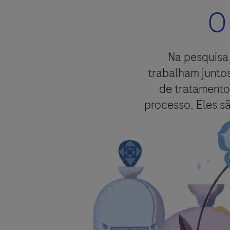
Aceitar e enviar
O 
Na pesquisa 
Selecione sua opção de contato
trabalham junto
de tratamentos
processo. Eles s
A Roche manterá um registro dos da
acompanhamento de tais solicitaçõ
Ao selecionar a caixa abaixo, você
tratamento) para as finalidades me
detalhadas sobre seus direitos e so
Você também está ciente de que, ca
adverso, seus dados serão tratados
Privacidade para Farmacovigilâ
Seus dados não serão utilizados par