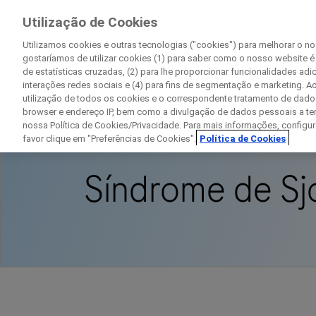
Pesquisa Clínica
Utilização de Cookies
Na Roche
Utilizamos cookies e outras tecnologias ("cookies") para melhorar o n
gostaríamos de utilizar cookies (1) para saber como o nosso website é
de estatísticas cruzadas, (2) para lhe proporcionar funcionalidades adi
interações redes sociais e (4) para fins de segmentação e marketing. Ao
utilização de todos os cookies e o correspondente tratamento de dado
Início
Disease Area Overview
Transtorno 
browser e endereço IP, bem como a divulgação de dados pessoais a ter
nossa Política de Cookies/Privacidade. Para mais informações, configur
favor clique em "Preferências de Cookies".
Política de Cookies
Síndrome de Sj
D
C
Detalhes pessoais
Primeiro nome
P