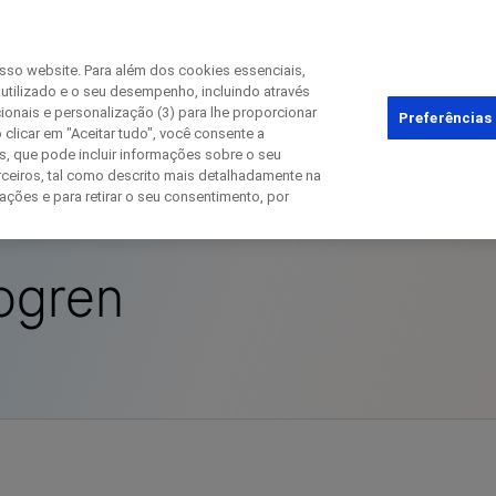
osso website. Para além dos cookies essenciais,
 utilizado e o seu desempenho, incluindo através
cionais e personalização (3) para lhe proporcionar
Fechar
Preferências
 clicar em "Aceitar tudo", você consente a
s, que pode incluir informações sobre o seu
Autoimune
Síndrome de Sjogren
ceiros, tal como descrito mais detalhadamente na
ações e para retirar o seu consentimento, por
Fechar
Fechar
Fechar
ogren
irectly contact the sponsor for questio
ontate a Roche diretamente para dúvid
Contact the hospital directly
Request a call back
rimeiro nome
Sobrenome
Sobrenome
lblFp