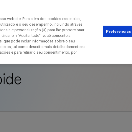
osso website. Para além dos cookies essenciais,
 utilizado e o seu desempenho, incluindo através
cionais e personalização (3) para lhe proporcionar
Fechar
Preferências
 clicar em "Aceitar tudo", você consente a
s, que pode incluir informações sobre o seu
Autoimune
Artrite Reumatóide
ceiros, tal como descrito mais detalhadamente na
ações e para retirar o seu consentimento, por
Fechar
Fechar
Fechar
óide
irectly contact the sponsor for questio
ontate a Roche diretamente para dúvid
Contact the hospital directly
Request a call back
rimeiro nome
Sobrenome
Sobrenome
lblFp