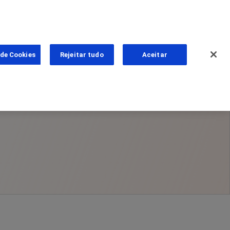
 de Cookies
Rejeitar tudo
Aceitar
ns
as
PhoneNumber