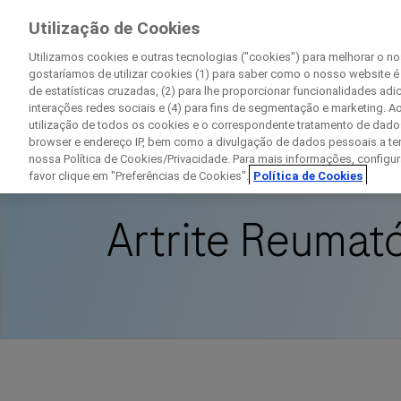
Pesquisa Clínica
Utilização de Cookies
Na Roche
Utilizamos cookies e outras tecnologias ("cookies") para melhorar o n
gostaríamos de utilizar cookies (1) para saber como o nosso website é
de estatísticas cruzadas, (2) para lhe proporcionar funcionalidades adi
interações redes sociais e (4) para fins de segmentação e marketing. Ao
utilização de todos os cookies e o correspondente tratamento de dado
Início
Disease Area Overview
Transtorno 
browser e endereço IP, bem como a divulgação de dados pessoais a ter
nossa Política de Cookies/Privacidade. Para mais informações, configur
favor clique em "Preferências de Cookies".
Política de Cookies
Artrite Reumat
D
C
Detalhes pessoais
Primeiro nome
P