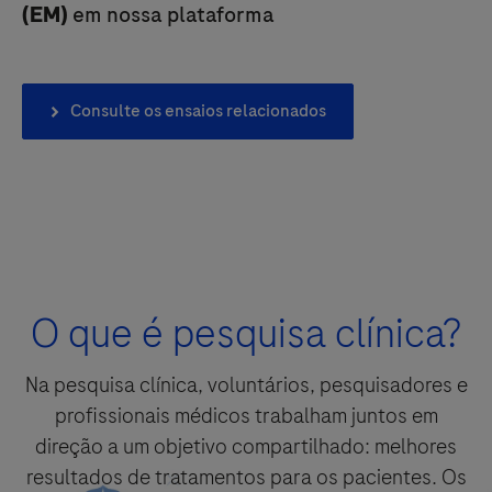
www.roche.com/products/local_safety_reporting
.
(EM)
em nossa plataforma
Eu autorizo o tratamento dos meus dados com a finalidade de
responder à minha solicitação, e de acordo com a Política de
Consulte os ensaios relacionados
Privacidade e o Aviso de Privacidade para Farmacovigilância da
Roche.
O que é pesquisa clínica?
Na pesquisa clínica, voluntários, pesquisadores e
Aceitar e enviar
profissionais médicos trabalham juntos em
direção a um objetivo compartilhado: melhores
resultados de tratamentos para os pacientes. Os