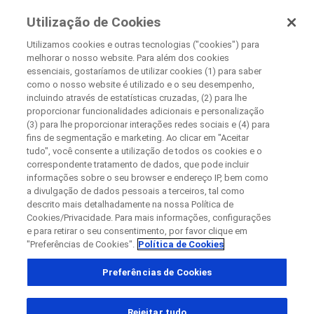
Pesquisa Clínica
Utilização de Cookies
Na Roche
Utilizamos cookies e outras tecnologias ("cookies") para
melhorar o nosso website. Para além dos cookies
+
essenciais, gostaríamos de utilizar cookies (1) para saber
Fechar
como o nosso website é utilizado e o seu desempenho,
−
incluindo através de estatísticas cruzadas, (2) para lhe
proporcionar funcionalidades adicionais e personalização
Fechar
Fechar
Fechar
(3) para lhe proporcionar interações redes sociais e (4) para
fins de segmentação e marketing. Ao clicar em "Aceitar
Directly contact the sponsor for questions
tudo", você consente a utilização de todos os cookies e o
correspondente tratamento de dados, que pode incluir
informações sobre o seu browser e endereço IP, bem como
Encontrar centros médicos participantes
a divulgação de dados pessoais a terceiros, tal como
Contate a Roche diretamente para dúvidas
Contact the hospital directly
Request a call back
descrito mais detalhadamente na nossa Política de
Cookies/Privacidade. Para mais informações, configurações
Detalhes pessoais
Primeiro nome
e para retirar o seu consentimento, por favor clique em
"Preferências de Cookies".
Política de Cookies
País
Primeiro nome
Preferências de Cookies
, selected
Brasil
Sobrenome
Rejeitar tudo