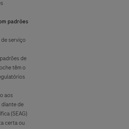
es
com padrões
 de serviço
s padrões de
Roche têm o
egulatórios
do aos
 diante de
fica (SEAG)
ta certa ou