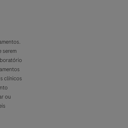
camentos.
e serem
boratório
icamentos
 clínicos
ento
ar ou
eis