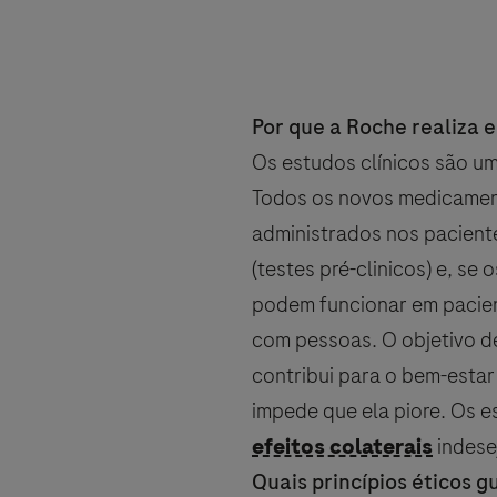
País
E-mail
E-mail
Por que a Roche realiza e
, selected
Brasil
Os estudos clínicos são u
Todos os novos medicament
administrados nos pacient
Detalhes pessoais
(testes pré-clinicos) e, s
Detalhes da mensa
podem funcionar em pacien
When can we call you during (Fre
When can we call you during (Fr
com pessoas. O objetivo d
Primeiro nome
contribui para o bem-esta
6:00 - 9:00
9:00 - 13:00
impede que ela piore. Os e
Mensagem
efeitos colaterais
indese
Quais princípios éticos g