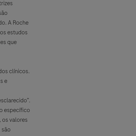
trizes
são
do. A Roche
Roche. Para relatar um efeito
 os estudos
cos por país, visite
tes que
os clínicos.
de acordo com a Política de
s e
sclarecido”.
o específico
 os valores
, são