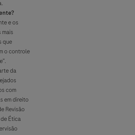
a.
mente?
nte e os
s mais
s que
m o controle
e”.
arte da
nejados
dos com
s em direito
de Revisão
 de Ética
ervisão