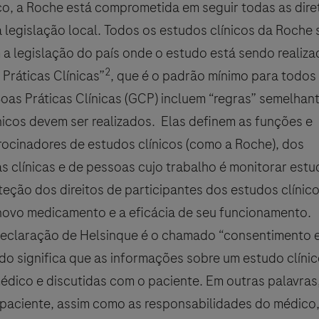
ico, a Roche está comprometida em seguir todas as dire
 legislação local. Todos os estudos clínicos da Roche 
a legislação do país onde o estudo está sendo realiza
r utilizado para relatar efeitos colaterais relacionados aos produtos 
2
 Práticas Clínicas”
, que é o padrão mínimo para todos
nidade de segurança local da Roche. Para detalhes de contato específi
 Boas Práticas Clínicas (GCP) incluem “regras” semelhan
_safety_reporting
.
icos devem ser realizados. Elas definem as funções e
rocinadores de estudos clínicos (como a Roche), dos
s clínicas e de pessoas cujo trabalho é monitorar estud
meus dados com a finalidade de responder à minha solicitação, e 
eção dos direitos de participantes dos estudos clínico
acidade para Farmacovigilância da Roche.
ovo medicamento e a eficácia de seu funcionamento.
eclaração de Helsinque é o chamado “consentimento e
o significa que as informações sobre um estudo clínic
dico e discutidas com o paciente. Em outras palavras,
 paciente, assim como as responsabilidades do médico