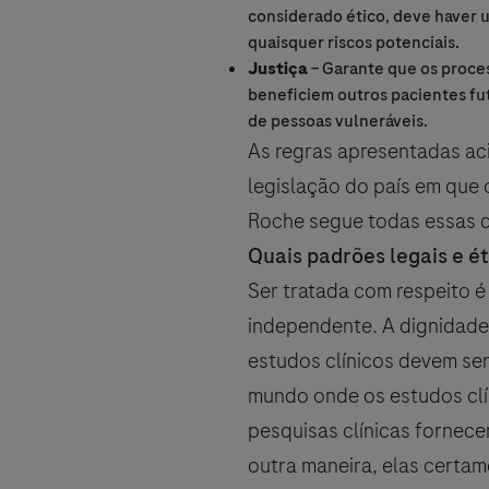
Aceitar e enviar
considerado ético, deve haver u
quaisquer riscos potenciais.
Justiça
– Garante que os proces
beneficiem outros pacientes fu
de pessoas vulneráveis.
Selecione sua opção de contato
As regras apresentadas aci
legislação do país em que 
Roche segue todas essas dir
Quais padrões legais e é
A Roche manterá um registro dos da
Ser tratada com respeito é
acompanhamento de tais solicitaçõ
Ao selecionar a caixa abaixo, você
independente. A dignidade,
tratamento) para as finalidades me
estudos clínicos devem se
detalhadas sobre seus direitos e so
mundo onde os estudos clí
Você também está ciente de que, ca
adverso, seus dados serão tratados
pesquisas clínicas fornec
Privacidade para Farmacovigilâ
outra maneira, elas certa
Seus dados não serão utilizados par