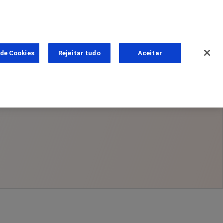
 de Cookies
Rejeitar tudo
Aceitar
ns
as
PhoneNumber