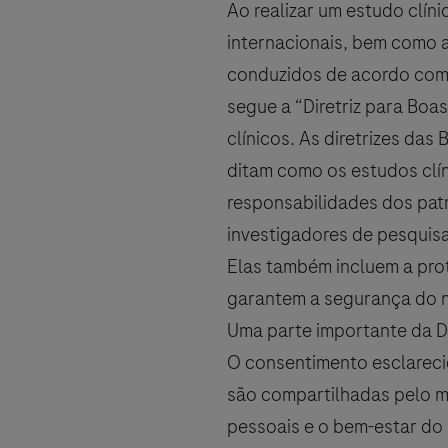
Ao realizar um estudo clín
internacionais, bem como a
conduzidos de acordo com 
Atenção: este formulário não deve se
segue a “Diretriz para Boas
colateral, entre em contato com a u
clínicos. As diretrizes das
www.roche.com/products/local
ditam como os estudos clín
responsabilidades dos pat
investigadores de pesquisa
Eu autorizo o tratamento dos 
Elas também incluem a prot
Privacidade e o Aviso de Priv
garantem a segurança do n
Uma parte importante da D
O consentimento esclarecid
são compartilhadas pelo mé
pessoais e o bem-estar do