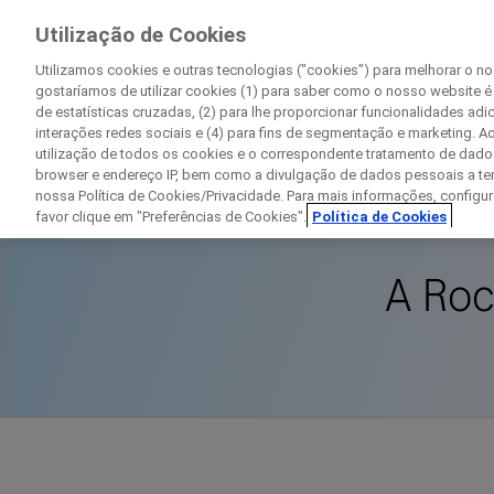
Pesquisa Clínica
Utilização de Cookies
Na Roche
Utilizamos cookies e outras tecnologias ("cookies") para melhorar o n
gostaríamos de utilizar cookies (1) para saber como o nosso website é
de estatísticas cruzadas, (2) para lhe proporcionar funcionalidades adi
interações redes sociais e (4) para fins de segmentação e marketing. Ao
utilização de todos os cookies e o correspondente tratamento de dado
Início
Sobre Estudos Clínicos
Roche 
browser e endereço IP, bem como a divulgação de dados pessoais a ter
nossa Política de Cookies/Privacidade. Para mais informações, configur
favor clique em "Preferências de Cookies".
Política de Cookies
A Roc
D
C
Detalhes pessoais
Primeiro nome
P