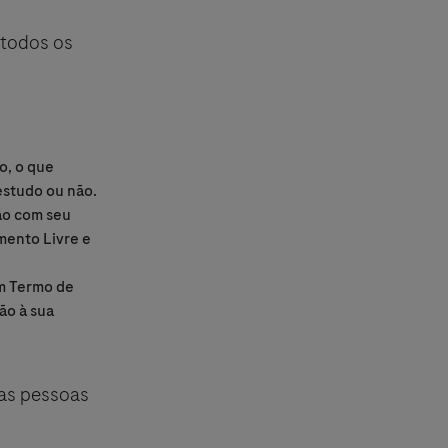
 todos os
o, o que
estudo ou não.
ão com seu
mento Livre e
m Termo de
ão à sua
mas pessoas