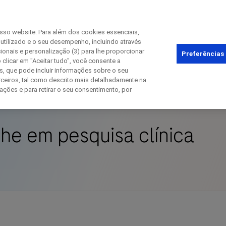
osso website. Para além dos cookies essenciais,
 utilizado e o seu desempenho, incluindo através
cionais e personalização (3) para lhe proporcionar
Fechar
Preferências
 clicar em "Aceitar tudo", você consente a
s, que pode incluir informações sobre o seu
in clinical trials
ceiros, tal como descrito mais detalhadamente na
ações e para retirar o seu consentimento, por
Fechar
Fechar
Fechar
he em pesquisa clínica
irectly contact the sponsor for questio
ontate a Roche diretamente para dúvid
Contact the hospital directly
Request a call back
rimeiro nome
Sobrenome
Sobrenome
lblFp