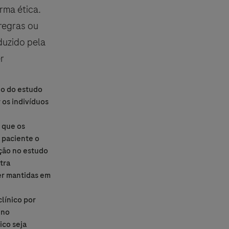
rma ética.
regras ou
duzido pela
r
do do estudo
 os indivíduos
ditions.
r que os
 paciente o
ação no estudo
tra
er mantidas em
línico por
 no
ico seja