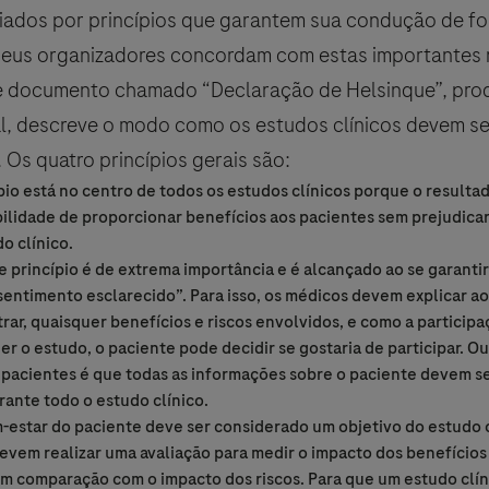
uiados por princípios que garantem sua condução de fo
seus organizadores concordam com estas importantes 
te documento chamado “Declaração de Helsinque”, pro
, descreve o modo como os estudos clínicos devem se
 Os quatro princípios gerais são:
 Privacy Statement can be reviewed below:
pio está no centro de todos os estudos clínicos porque o resulta
a
cy
bilidade de proporcionar benefícios aos pacientes sem prejudicar
cy Statement can be reviewed below:
o clínico.
onfirm that you have read and agree to Roche’s legal and privacy con
tent/footer-items/privacy.html
e princípio é de extrema importância e é alcançado ao se garanti
entimento esclarecido”. Para isso, os médicos devem explicar ao
ar, quaisquer benefícios e riscos envolvidos, e como a particip
r o estudo, o paciente pode decidir se gostaria de participar. Ou
 pacientes é que todas as informações sobre o paciente devem s
rante todo o estudo clínico.
-estar do paciente deve ser considerado um objetivo do estudo c
evem realizar uma avaliação para medir o impacto dos benefícios
em comparação com o impacto dos riscos. Para que um estudo clín