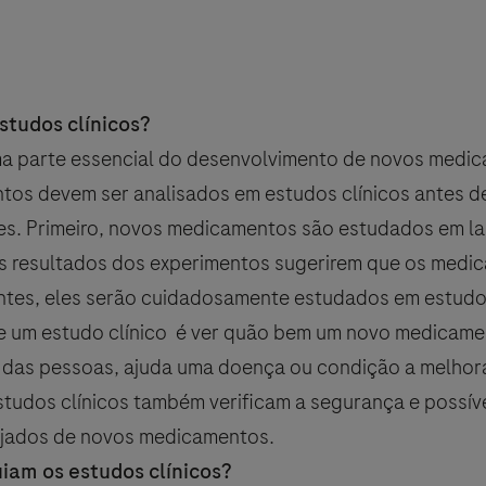
studos clínicos?
ma parte essencial do desenvolvimento de novos medi
os devem ser analisados em estudos clínicos antes d
es. Primeiro, novos medicamentos são estudados em la
e os resultados dos experimentos sugerirem que os med
gem
tes, eles serão cuidadosamente estudados em estudos
Assunto
e service) - Pacific Standard Time?
ee service) - Pacific Standard Time?
e um estudo clínico é ver quão bem um novo medicam
Sobrenome
E-mail
r das pessoas, ajuda uma doença ou condição a melhor
13:00 - 15:00
studos clínicos também verificam a segurança e possív
jados de novos medicamentos.
uiam os estudos clínicos?