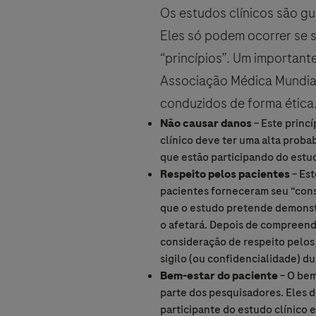
Os estudos clínicos são g
Eles só podem ocorrer se 
Quem é você?
“princípios”. Um importan
Associação Médica Mundial
conduzidos de forma ética.
For Visitors from United States, our
Não causar danos
– Este princí
Detalhes da pergunt
https://www.gene.com/privacy-poli
clínico deve ter uma alta proba
For Visitors from Canada, our Priva
que estão participando do estud
By clicking “Accept and Send”, you c
http://www.rochecanada.com/en/con
Respeito pelos pacientes
– Est
Pergunta
pacientes forneceram seu “cons
que o estudo pretende demonstr
o afetará. Depois de compreende
consideração de respeito pelos
sigilo (ou confidencialidade) du
Bem-estar do paciente
– O bem
Aceitar e enviar
parte dos pesquisadores. Eles d
participante do estudo clínico 